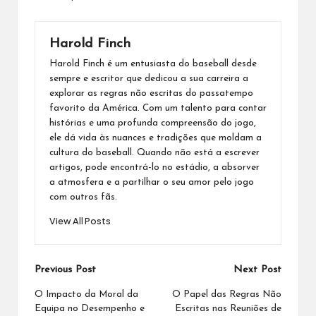
Harold Finch
Harold Finch é um entusiasta do baseball desde
sempre e escritor que dedicou a sua carreira a
explorar as regras não escritas do passatempo
favorito da América. Com um talento para contar
histórias e uma profunda compreensão do jogo,
ele dá vida às nuances e tradições que moldam a
cultura do baseball. Quando não está a escrever
artigos, pode encontrá-lo no estádio, a absorver
a atmosfera e a partilhar o seu amor pelo jogo
com outros fãs.
View All Posts
Post
Previous Post
Next Post
navigation
O Impacto da Moral da
O Papel das Regras Não
Equipa no Desempenho e
Escritas nas Reuniões de