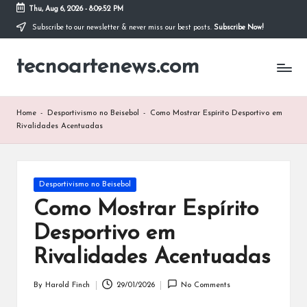
Thu, Aug 6, 2026
-
8:09:53 PM
Subscribe to our newsletter & never miss our best posts.
Subscribe Now!
Skip
to
tecnoartenews.com
content
Home
-
Desportivismo no Beisebol
-
Como Mostrar Espírito Desportivo em
Rivalidades Acentuadas
Posted
Desportivismo no Beisebol
in
Como Mostrar Espírito
Desportivo em
Rivalidades Acentuadas
By
Harold Finch
29/01/2026
No Comments
Posted
by