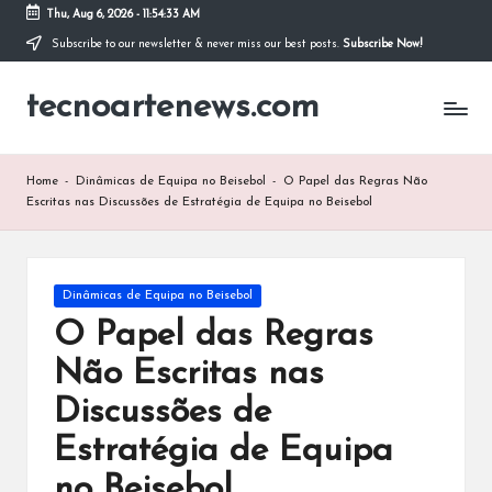
Thu, Aug 6, 2026
-
11:54:34 AM
Subscribe to our newsletter & never miss our best posts.
Subscribe Now!
Skip
to
tecnoartenews.com
content
Home
-
Dinâmicas de Equipa no Beisebol
-
O Papel das Regras Não
Escritas nas Discussões de Estratégia de Equipa no Beisebol
Posted
Dinâmicas de Equipa no Beisebol
in
O Papel das Regras
Não Escritas nas
Discussões de
Estratégia de Equipa
no Beisebol