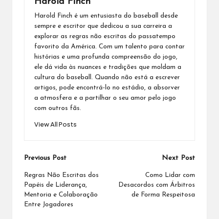
Harold Finch
Harold Finch é um entusiasta do baseball desde
sempre e escritor que dedicou a sua carreira a
explorar as regras não escritas do passatempo
favorito da América. Com um talento para contar
histórias e uma profunda compreensão do jogo,
ele dá vida às nuances e tradições que moldam a
cultura do baseball. Quando não está a escrever
artigos, pode encontrá-lo no estádio, a absorver
a atmosfera e a partilhar o seu amor pelo jogo
com outros fãs.
View All Posts
Post
Previous Post
Next Post
navigation
Regras Não Escritas dos
Como Lidar com
Papéis de Liderança,
Desacordos com Árbitros
Mentoria e Colaboração
de Forma Respeitosa
Entre Jogadores