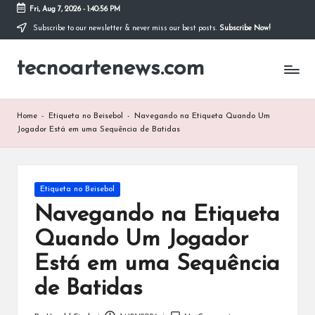
Fri, Aug 7, 2026
-
1:40:57 PM
Subscribe to our newsletter & never miss our best posts.
Subscribe Now!
Skip
to
tecnoartenews.com
content
Home
-
Etiqueta no Beisebol
-
Navegando na Etiqueta Quando Um
Jogador Está em uma Sequência de Batidas
Posted
Etiqueta no Beisebol
in
Navegando na Etiqueta
Quando Um Jogador
Está em uma Sequência
de Batidas